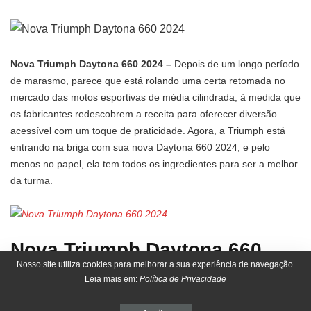
Nova Triumph Daytona 660 2024 –
Depois de um longo período
de marasmo, parece que está rolando uma certa retomada no
mercado das motos esportivas de média cilindrada, à medida que
os fabricantes redescobrem a receita para oferecer diversão
acessível com um toque de praticidade. Agora, a Triumph está
entrando na briga com sua nova Daytona 660 2024, e pelo
menos no papel, ela tem todos os ingredientes para ser a melhor
da turma.
Nova Triumph Daytona 660
Nosso site utiliza cookies para melhorar a sua experiência de navegação.
2024 e o cenário das
Leia mais em:
Política de Privacidade
esportivas de média cilindrada