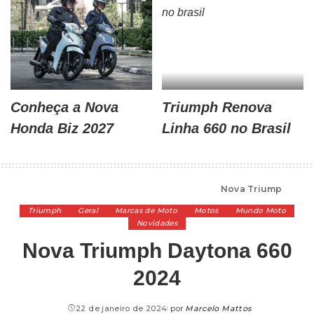
Conheça a Nova
Triumph Renova
Honda Biz 2027
Linha 660 no Brasil
Alta Cilindrada
>
Marcas de Moto
>
Triumph
>
Nova Triumph Daytona 660 2024
Triumph
Geral
Marcas de Moto
Motos
Mundo Moto
Novidades
Nova Triumph Daytona 660
2024
22 de janeiro de 2024
por
Marcelo Mattos