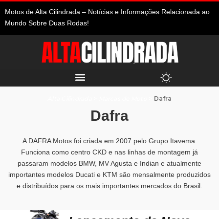
Motos de Alta Cilindrada – Notícias e Informações Relacionada ao
Mundo Sobre Duas Rodas!
Alta Cilindrada
>
Marcas de Moto
>
Dafra
Dafra
A DAFRA Motos foi criada em 2007 pelo Grupo Itavema.
Funciona como centro CKD e nas linhas de montagem já
passaram modelos BMW, MV Agusta e Indian e atualmente
importantes modelos Ducati e KTM são mensalmente produzidos
e distribuídos para os mais importantes mercados do Brasil.