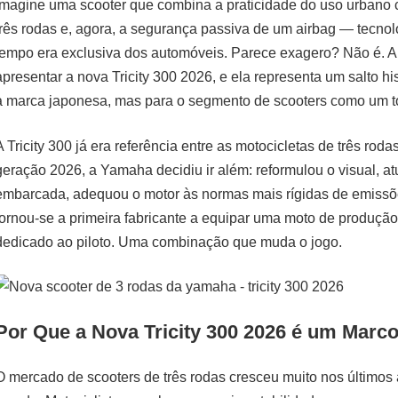
Imagine uma scooter que combina a praticidade do uso urbano 
três rodas e, agora, a segurança passiva de um airbag — tecno
tempo era exclusiva dos automóveis. Parece exagero? Não é.
apresentar a nova Tricity 300 2026, e ela representa um salto h
a marca japonesa, mas para o segmento de scooters como um t
A Tricity 300 já era referência entre as motocicletas de três ro
geração 2026, a Yamaha decidiu ir além: reformulou o visual, at
embarcada, adequou o motor às normas mais rígidas de emissõe
tornou-se a primeira fabricante a equipar uma moto de produçã
dedicado ao piloto. Uma combinação que muda o jogo.
Por Que a Nova Tricity 300 2026 é um Marc
O mercado de scooters de três rodas cresceu muito nos últimos 