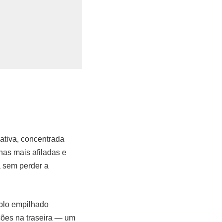
cativa, concentrada
has mais afiladas e
 sem perder a
iplo empilhado
eções na traseira — um