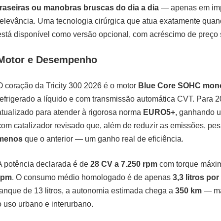
traseiras ou manobras bruscas do dia a dia
— apenas em impa
relevância. Uma tecnologia cirúrgica que atua exatamente quan
está disponível como versão opcional, com acréscimo de preço 
Motor e Desempenho
O coração da Tricity 300 2026 é o motor
Blue Core SOHC monoc
refrigerado a líquido e com transmissão automática CVT. Para 20
atualizado para atender à rigorosa norma
EURO5+
, ganhando u
com catalizador revisado que, além de reduzir as emissões, pe
menos
que o anterior — um ganho real de eficiência.
A potência declarada é de
28 CV a 7.250 rpm
com torque máxi
rpm
. O consumo médio homologado é de apenas
3,3 litros po
tanque de 13 litros, a autonomia estimada chega a
350 km
— mai
o uso urbano e interurbano.