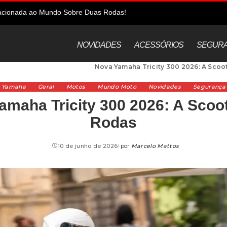
elacionada ao Mundo Sobre Duas Rodas!
NOVIDADES
ACESSÓRIOS
SEGUR
>
Marcas de Moto
>
Yamaha
>
Nova Yamaha Tricity 300 2026: A Scoo
Yamaha
Geral
Motos
Mundo Moto
Novidades
Segurança
amaha Tricity 300 2026: A Scoot
Rodas
10 de junho de 2026
por
Marcelo Mattos