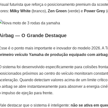
visual futurista que reforça o posicionamento premium da scoote
cores:
Milky White
(branco),
Zen Green
(verde) e
Power Grey
(
Airbag — O Grande Destaque
Esse é o ponto mais importante e inovador do modelo 2026. A Tr
primeiro veículo Yamaha de produção equipado com airbag
O sistema foi desenvolvido especificamente para colisões front
posicionados próximos ao centro do veículo monitoram constan
aceleração. Quando detectam valores acima de um limite crítico
o airbag se abre instantaneamente para absorver a energia cinéti
o impulso de ejeção para frente.
Vale destacar que o sistema é inteligente:
não se ativa em qued