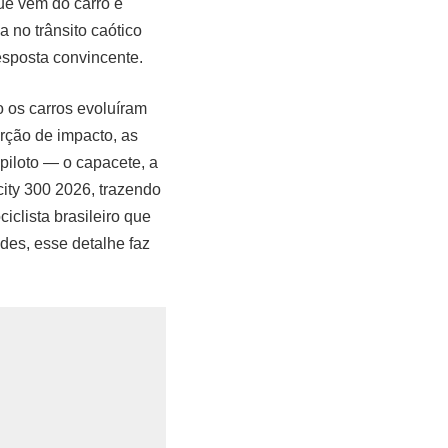
ue vêm do carro e
a no trânsito caótico
esposta convincente.
 os carros evoluíram
orção de impacto, as
iloto — o capacete, a
ity 300 2026, trazendo
iclista brasileiro que
des, esse detalhe faz