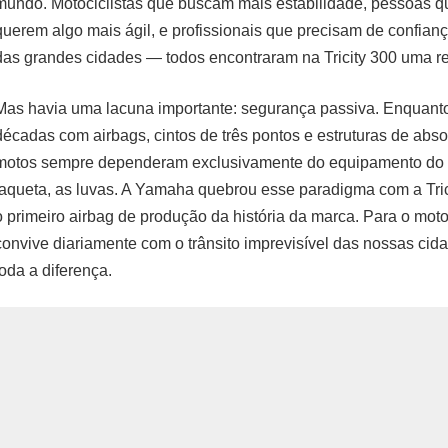
mundo. Motociclistas que buscam mais estabilidade, pessoas q
querem algo mais ágil, e profissionais que precisam de confianç
das grandes cidades — todos encontraram na Tricity 300 uma r
Mas havia uma lacuna importante: segurança passiva. Enquanto
décadas com airbags, cintos de três pontos e estruturas de abs
motos sempre dependeram exclusivamente do equipamento do p
jaqueta, as luvas. A Yamaha quebrou esse paradigma com a Tric
o primeiro airbag de produção da história da marca. Para o motoc
convive diariamente com o trânsito imprevisível das nossas cida
toda a diferença.