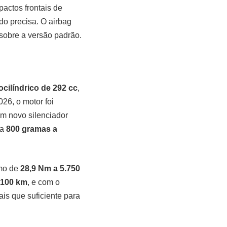
ctos frontais de
do precisa. O airbag
sobre a versão padrão.
ilíndrico de 292 cc
,
26, o motor foi
m novo silenciador
sa
800 gramas a
mo de
28,9 Nm a 5.750
r 100 km
, e com o
s que suficiente para