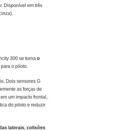
r. Disponível em três
cinza).
icity 300 se torna
o
para o piloto.
ais. Dois sensores G
temente as forças de
 em um impacto frontal,
ca do piloto e reduzir
as laterais, colisões