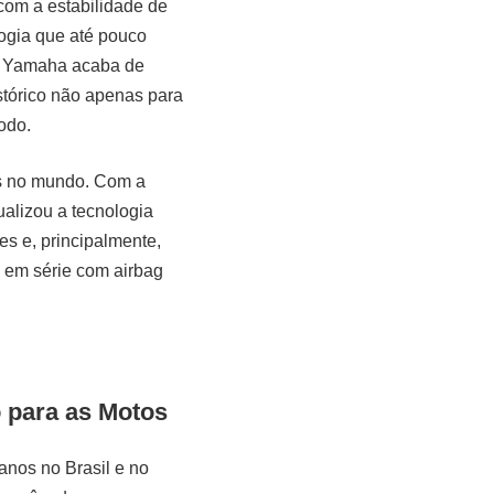
com a estabilidade de
logia que até pouco
 A Yamaha acaba de
istórico não apenas para
odo.
das no mundo. Com a
ualizou a tecnologia
s e, principalmente,
o em série com airbag
o para as Motos
anos no Brasil e no