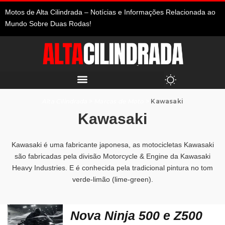
Motos de Alta Cilindrada – Notícias e Informações Relacionada ao
Mundo Sobre Duas Rodas!
Alta Cilindrada
>
Marcas de Moto
>
Kawasaki
Kawasaki
Kawasaki é uma fabricante japonesa, as motocicletas Kawasaki
são fabricadas pela divisão Motorcycle & Engine da Kawasaki
Heavy Industries. E é conhecida pela tradicional pintura no tom
verde-limão (lime-green).
Nova Ninja 500 e Z500