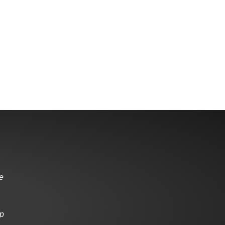
de
ap