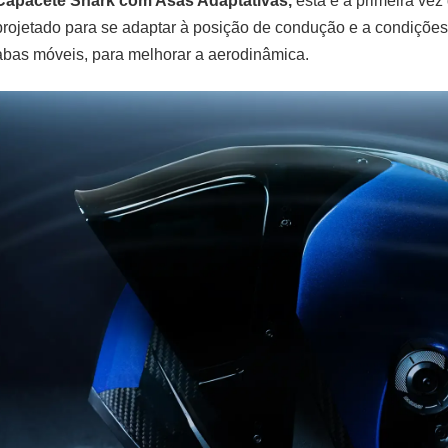
Capacete Shark com Asas Adaptativas,
esta é a primeira ve
projetado para se adaptar à posição de condução e a condições 
abas móveis, para melhorar a aerodinâmica.