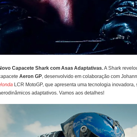
Novo Capacete Shark com Asas Adaptativas.
A Shark revelo
capacete
Aeron GP
, desenvolvido em colaboração com Johann 
Honda
LCR MotoGP, que apresenta uma tecnologia inovadora, 
aerodinâmicos adaptativos. Vamos aos detalhes!