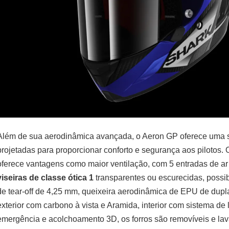
Além de sua aerodinâmica avançada, o Aeron GP oferece uma sé
projetadas para proporcionar conforto e segurança aos pilotos.
oferece vantagens como maior ventilação, com 5 entradas de ar e
viseiras de classe ótica 1
transparentes ou escurecidas, possib
de tear-off de 4,25 mm, queixeira aerodinâmica de EPU de dup
exterior com carbono à vista e Aramida, interior com sistema de 
emergência e acolchoamento 3D, os forros são removíveis e lav