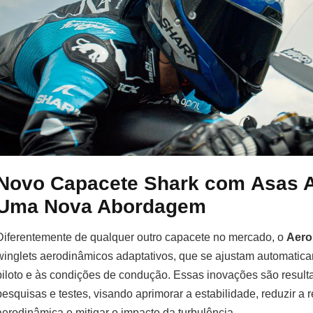
Novo Capacete Shark com
Asas A
Uma Nova Abordagem
Diferentemente de qualquer outro capacete no mercado, o
Aero
winglets aerodinâmicos adaptativos, que se ajustam automatic
piloto e às condições de condução. Essas inovações são result
pesquisas e testes, visando aprimorar a estabilidade, reduzir a r
aerodinâmica e mitigar o impacto da turbulência.