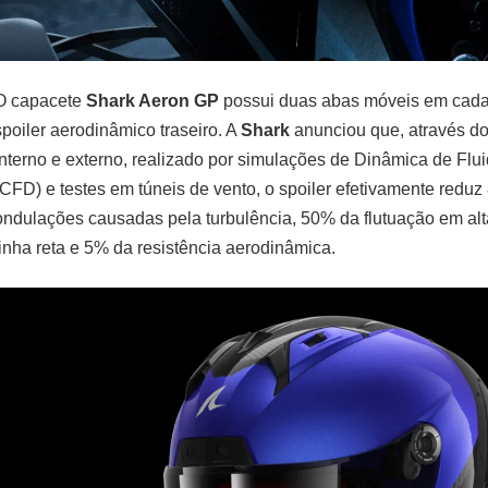
O capacete
Shark Aeron GP
possui duas abas móveis em cada
spoiler aerodinâmico traseiro. A
Shark
anunciou que, através do
interno e externo, realizado por simulações de Dinâmica de Fl
(CFD) e testes em túneis de vento, o spoiler efetivamente reduz
ondulações causadas pela turbulência, 50% da flutuação em al
linha reta e 5% da resistência aerodinâmica.