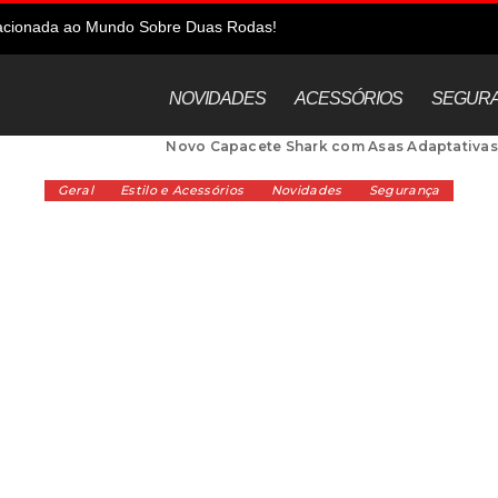
elacionada ao Mundo Sobre Duas Rodas!
NOVIDADES
ACESSÓRIOS
SEGUR
Alta Cilindrada
>
Geral
>
Novo Capacete Shark com Asas Adaptativas
Geral
Estilo e Acessórios
Novidades
Segurança