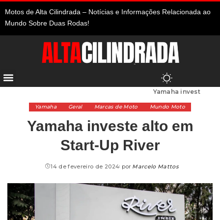
Motos de Alta Cilindrada – Notícias e Informações Relacionada ao
Mundo Sobre Duas Rodas!
Alta Cilindrada
>
Marcas de Moto
>
Yamaha
>
Yamaha investe alto em Start-Up River
Yamaha
Geral
Marcas de Moto
Mundo Moto
Yamaha investe alto em
Start-Up River
14 de fevereiro de 2024
por
Marcelo Mattos