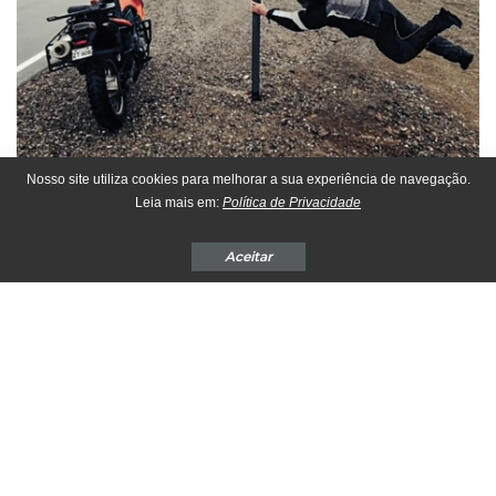
Nosso site utiliza cookies para melhorar a sua experiência de navegação.
Honda Investindo em Segurança para Motos –
A montadora
Leia mais em:
Política de Privacidade
japonesa Honda registrou uma nova tecnologia que atua em
combate às rajadas de vento laterais durante a condução. O
Aceitar
assistente é um
“Honda Wind Control”
, que atua ativamente
corrigindo mudanças de direção involuntárias provocadas por
ventos laterais.