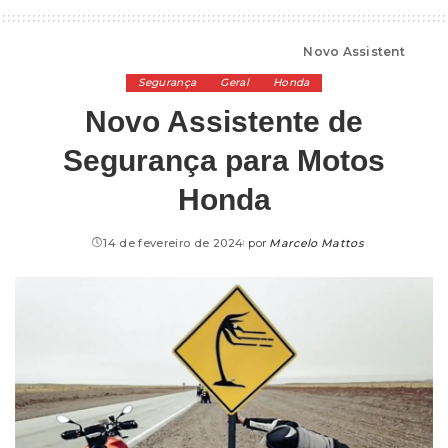
Alta Cilindrada
>
Marcas de Moto
>
Honda
>
Novo Assistente de Segurança para Motos Honda
Segurança
Geral
Honda
Novo Assistente de
Segurança para Motos
Honda
14 de fevereiro de 2024
por
Marcelo Mattos