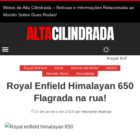
Motos de Alta Cilindrada – Notícias e Informações Relacionada ao
Mundo Sobre Duas Rodas!
Alta Cilindrada
>
Marcas de Moto
>
Royal Enfield
>
Royal Enfield Himalayan 650 Flagrada na rua!
Royal Enfield
Geral
Marcas de Moto
Motos
Mundo Moto
Novidades
Royal Enfield Himalayan 650
Flagrada na rua!
21 de janeiro de 2025
por
Marcelo Mattos