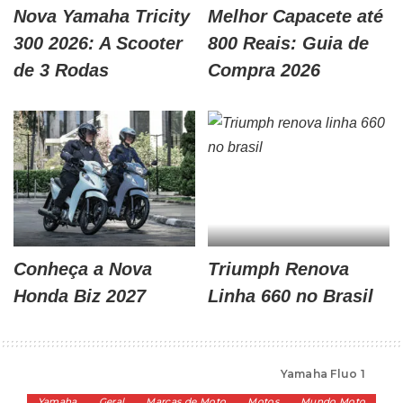
Nova Yamaha Tricity
Melhor Capacete até
300 2026: A Scooter
800 Reais: Guia de
de 3 Rodas
Compra 2026
Conheça a Nova
Triumph Renova
Honda Biz 2027
Linha 660 no Brasil
Alta Cilindrada
>
Marcas de Moto
>
Yamaha
>
Yamaha Fluo 125 2026: A Primeira Scooter “Híbrida” do Brasil
Yamaha
Geral
Marcas de Moto
Motos
Mundo Moto