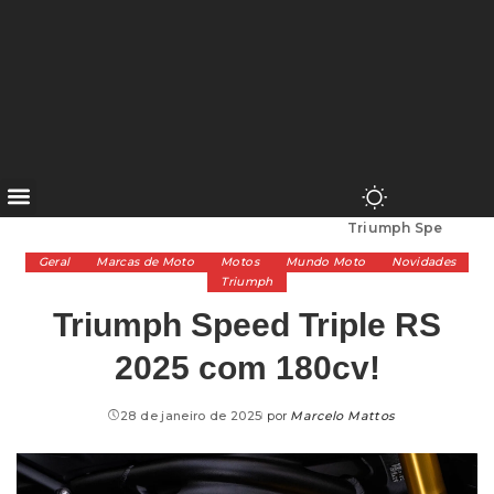
Alta Cilindrada
>
Marcas de Moto
>
Triumph
>
Triumph Speed Triple RS 2025 com 180cv!
Geral
Marcas de Moto
Motos
Mundo Moto
Novidades
Triumph
Triumph Speed Triple RS
2025 com 180cv!
28 de janeiro de 2025
por
Marcelo Mattos