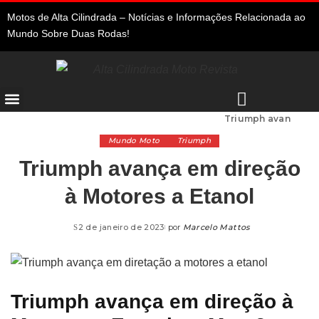
Motos de Alta Cilindrada – Notícias e Informações Relacionada ao
Mundo Sobre Duas Rodas!
Alta Cilindrada
>
Marcas de Moto
>
Triumph
>
Triumph avança em direção à Motores a Etanol
Mundo Moto
Triumph
Triumph avança em direção
à Motores a Etanol
2 de janeiro de 2023
por
Marcelo Mattos
Triumph avança em direção à