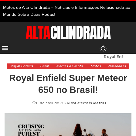
Motos de Alta Cilindrada – Notícias e Informações Relacionada ao
Mundo Sobre Duas Rodas!
Alta Cilindrada
>
Marcas de Moto
>
Royal Enfield
>
Royal Enfield Super Meteor 650 no Brasil!
Royal Enfield
Geral
Marcas de Moto
Motos
Novidades
Royal Enfield Super Meteor
650 no Brasil!
11 de abril de 2024
por
Marcelo Mattos