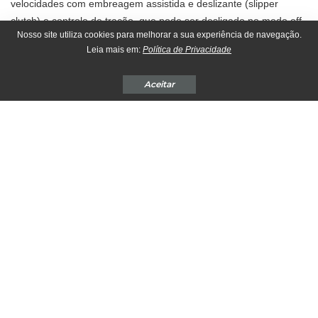
velocidades com embreagem assistida e deslizante (slipper
clutch) e controle de tração, que pode ser desligado no modo off-
Nosso site utiliza cookies para melhorar a sua experiência de navegação.
road.
Leia mais em:
Política de Privacidade
Aceitar
Na rodagem as duas rodas de 17 polegadas ganharam pneus
mais largos, agora de 110/70 na dianteira e 140/70 na traseira.
Que trabalham garantindo o conforto junto com a suspensão
dianteira, onde vemos um garfo invertido de 37 mm e na traseira
mono amortecido.
Para frenagem agora a
Nova Bajaj Pulsar 250 2024
conta
também com ABS com 3 níveis.
Na tecnologia a Nova
Bajaj
Pulsar 250 recebeu um novo painel tft
digital com conectividade bluetooth com conexão e navegação