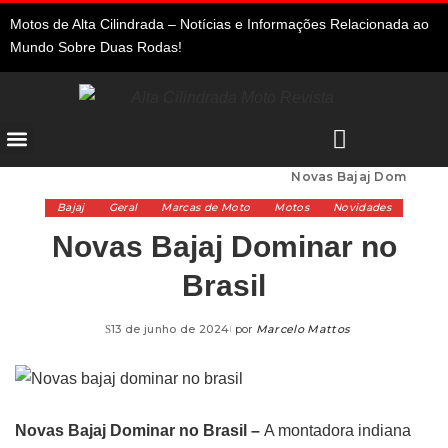
Motos de Alta Cilindrada – Notícias e Informações Relacionada ao
Mundo Sobre Duas Rodas!
Alta Cilindrada
>
Marcas de Moto
>
Bajaj
>
Novas Bajaj Dominar no Brasil
Bajaj
Geral
Marcas de Moto
Motos
Novidades
Novas Bajaj Dominar no
Brasil
13 de junho de 2024
por
Marcelo Mattos
Novas Bajaj Dominar no Brasil –
A montadora indiana