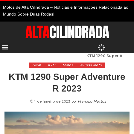
Motos de Alta Cilindrada – Notícias e Informações Relacionada ao
Mundo Sobre Duas Rodas!
Alta Cilindrada
>
Marcas de Moto
>
KTM
>
KTM 1290 Super Adventure R 2023
Geral
KTM
Motos
Mundo Moto
KTM 1290 Super Adventure
R 2023
4 de janeiro de 2023
por
Marcelo Mattos