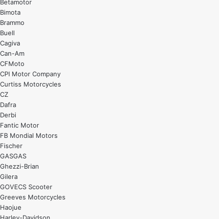
Betamotor
Bimota
Brammo
Buell
Cagiva
Can-Am
CFMoto
CPI Motor Company
Curtiss Motorcycles
CZ
Dafra
Derbi
Fantic Motor
FB Mondial Motors
Fischer
GASGAS
Ghezzi-Brian
Gilera
GOVECS Scooter
Greeves Motorcycles
Haojue
Harley-Davidson