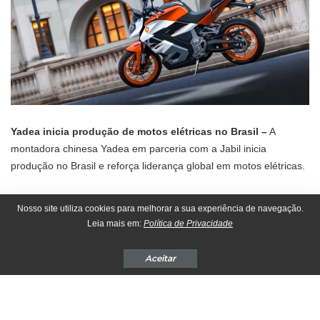
Yadea inicia produção de motos elétricas no Brasil –
A
montadora chinesa Yadea em parceria com a Jabil inicia
produção no Brasil e reforça liderança global em motos elétricas.
Yadea inicia produção de
Nosso site utiliza cookies para melhorar a sua experiência de navegação.
motos elétricas no Brasil
Leia mais em:
Política de Privacidade
A
Yadea
, líder mundial no mercado de veículos elétricos de duas
Aceitar
rodas, acaba de dar um importante passo em sua expansão
internacional: a marca iniciou a produção de seus modelos
no
Brasil
, consolidando o país como o quarto mercado fora da