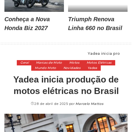
Conheça a Nova
Triumph Renova
Honda Biz 2027
Linha 660 no Brasil
Alta Cilindrada
>
Marcas de Moto
>
Yadea
>
Yadea inicia produção de motos elétricas no Brasil
Geral
Marcas de Moto
Motos
Motos Elétricas
Mundo Moto
Novidades
Yadea
Yadea inicia produção de
motos elétricas no Brasil
28 de abril de 2025
por
Marcelo Mattos