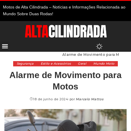
Motos de Alta Cilindrada – Notícias e Informações Relacionada ao
Mundo Sobre Duas Rodas!
Alta Cilindrada
>
Segurança
>
Alarme de Movimento para Motos
Segurança
Estilo e Acessórios
Geral
Mundo Moto
Alarme de Movimento para
Motos
18 de junho de 2024
por
Marcelo Mattos