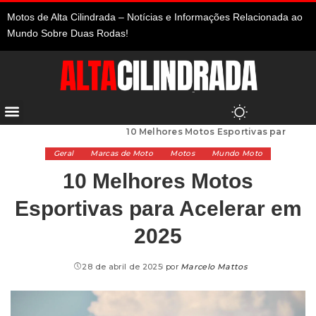
Motos de Alta Cilindrada – Notícias e Informações Relacionada ao
Mundo Sobre Duas Rodas!
Alta Cilindrada
>
Geral
>
10 Melhores Motos Esportivas para Acelerar em 2025
Geral
Marcas de Moto
Motos
Mundo Moto
10 Melhores Motos
Esportivas para Acelerar em
2025
28 de abril de 2025
por
Marcelo Mattos