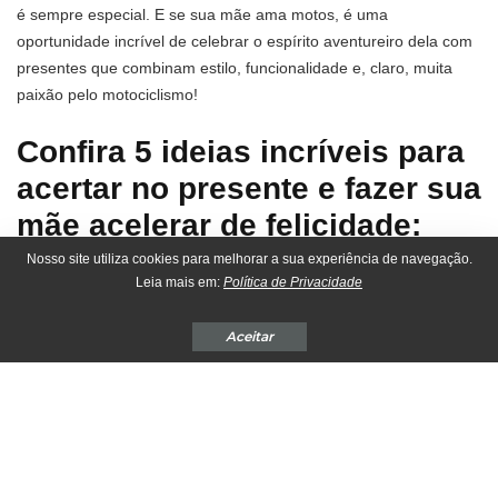
é sempre especial. E se sua mãe ama motos, é uma
oportunidade incrível de celebrar o espírito aventureiro dela com
presentes que combinam estilo, funcionalidade e, claro, muita
paixão pelo motociclismo!
Confira 5 ideias incríveis para
acertar no presente e fazer sua
mãe acelerar de felicidade:
Nosso site utiliza cookies para melhorar a sua experiência de navegação.
1. Capacetes
Leia mais em:
Política de Privacidade
Na primeira posição da nossa lista de 5 presentes perfeitos para
Aceitar
as mães motociclistas, vem os capacetes, afinal, segurança
sempre vem em primeiro lugar, e um novo capacete pode ser o
presente perfeito. Procure modelos que combinem alta proteção
com muito estilo — hoje existem capacetes femininos lindos, com
acabamentos coloridos ou personalizados. Não esqueça de
verificar se o modelo é certificado pelo Inmetro, garantindo