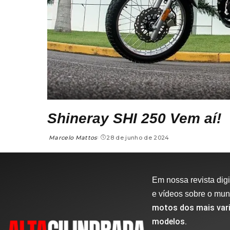
Shineray SHI 250 Vem aí!
Marcelo Mattos
28 de junho de 2024
Em nossa revista digit
e vídeos sobre o mu
motos dos mais vari
modelos.