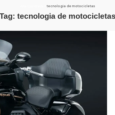
Alta Cilindrada
>
tecnologia de motocicletas
Tag:
tecnologia de motocicleta