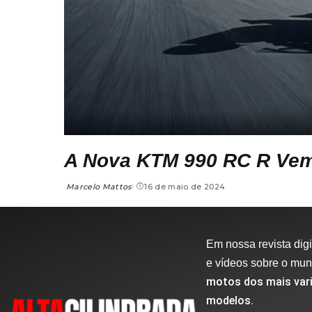
A Nova KTM 990 RC R Vem
Marcelo Mattos
16 de maio de 2024
Em nossa revista digit
e vídeos sobre o mu
motos dos mais vari
modelos.