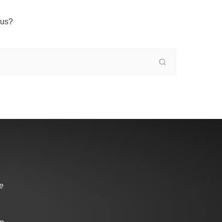
nus?
de