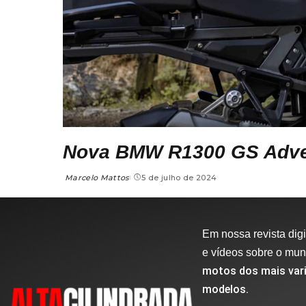
Nova BMW R1300 GS Adve
Marcelo Mattos
5 de julho de 2024
Em nossa revista digit
e vídeos sobre o mu
motos dos mais vari
modelos.