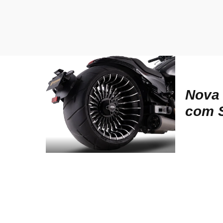
Nova
com 