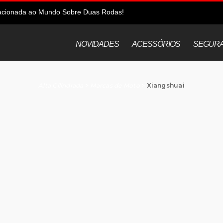
elacionada ao Mundo Sobre Duas Rodas!
NOVIDADES
ACESSÓRIOS
SEGUR
Alta Cilindrada
>
Marcas de Moto
>
Xiangshuai