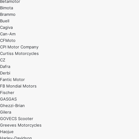
Betamotor
Bimota
Brammo
Buell
Cagiva
Can-Am
CFMoto
CPI Motor Company
Curtiss Motorcycles
CZ
Dafra
Derbi
Fantic Motor
FB Mondial Motors
Fischer
GASGAS
Ghezzi-Brian
Gilera
GOVECS Scooter
Greeves Motorcycles
Haojue
Harley-Davidson