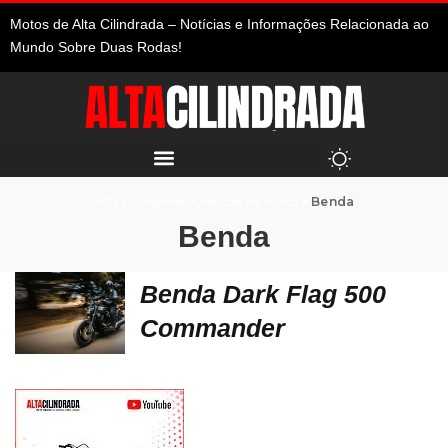
Motos de Alta Cilindrada – Notícias e Informações Relacionada ao
Mundo Sobre Duas Rodas!
Alta Cilindrada
>
Marcas de Moto
>
Benda
Benda
Benda Dark Flag 500
Commander