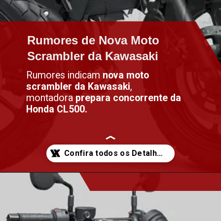
Rumores de Nova Moto
Rumores de Nova Moto
Scrambler da Kawasaki
Scrambler da Kawasaki
Rumores indicam
nova moto
scrambler da Kawasaki
,
montadora
prepara concorrente da
Honda CL500.
Opening
https://altacilindrada.com.br/rumores-de-nova-moto-scrambler-da-kawasaki/