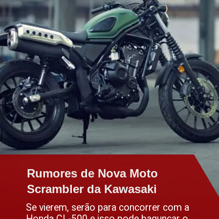
Rumores de Nova Moto
Rumores de Nova Moto
Scrambler da Kawasaki
Scrambler da Kawasaki
Se vierem, serão para concorrer com a
Honda CL-500 e isso pode bagunçar o