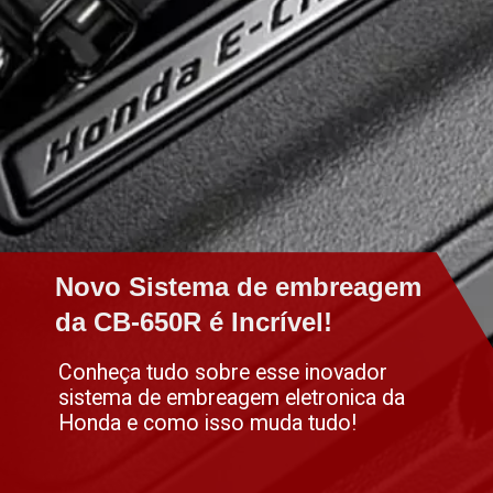
Novo Sistema de embreagem
Novo Sistema de embreagem
da CB-650R é Incrível!
da CB-650R é Incrível!
Conheça tudo sobre esse inovador
sistema de embreagem eletronica da
Honda e como isso muda tudo!