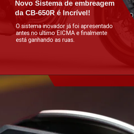
Novo Sistema de embreagem
Novo Sistema de embreagem
da CB-650R é Incrível!
da CB-650R é Incrível!
O sistema inovador já foi apresentado
antes no ultimo EICMA e finalmente
está ganhando as ruas.
Opening
https://altacilindrada.com.br/honda-cb-650r-2025-chega-com-nova-tecnologia/