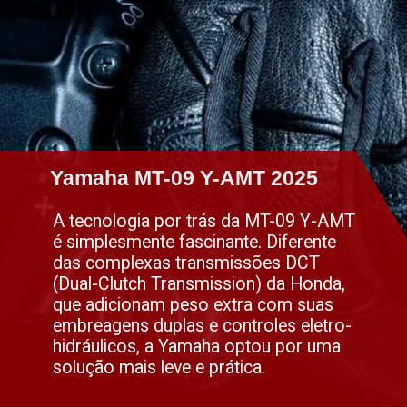
Yamaha MT-09 Y-AMT 2025
Yamaha MT-09 Y-AMT 2025
A tecnologia por trás da MT-09 Y-AMT
é simplesmente fascinante. Diferente
das complexas transmissões DCT
(Dual-Clutch Transmission) da Honda,
que adicionam peso extra com suas
embreagens duplas e controles eletro-
hidráulicos, a Yamaha optou por uma
solução mais leve e prática.