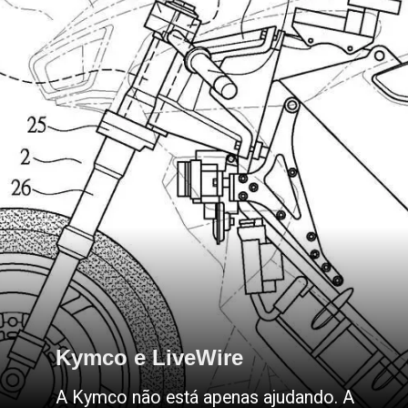
Kymco e LiveWire
Kymco e LiveWire
A Kymco não está apenas ajudando. A