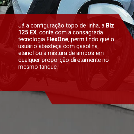
Já a configuração topo de linha, a
Biz
125 EX
, conta com a consagrada
tecnologia
FlexOne
, permitindo que o
usuário abasteça com gasolina,
etanol ou a mistura de ambos em
qualquer proporção diretamente no
mesmo tanque.