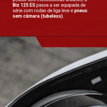
Biz 125 ES
passa a ser equipada de
série com rodas de liga leve e
pneus
sem câmara (tubeless)
.